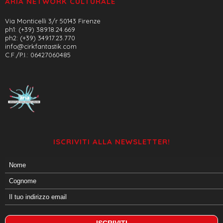
ARIA NETWORK CULTURALE
Via Monticelli 3/r 50143 Firenze
ph1: (+39) 389.18.24.669
ph2: (+39) 349.17.23.770
info@cirkfantastik.com
C.F./P.I.: 06427060485
ISCRIVITI ALLA NEWSLETTER!