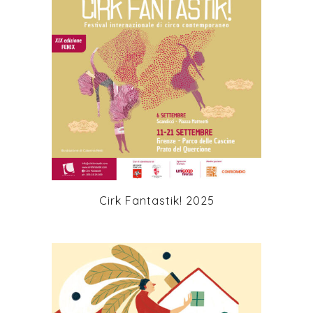
età e background culturali e sociali, artisti di
tutto il mondo e festival nazionali e
internazionali, con i quali Aria Network
Culturale è in rete allo scopo di favorire una
maggior circuitazione degli artisti e creare
ponti con esperienze differenti in modo da
+
ampliare lo sguardo sul presente.
Obiettivo del festival è favorire la
promozione del circo di creazione: un circo
d’arte che si inserisce pienamente all’interno
di quell’avanguardia contemporanea,
avviata in Francia da vari decenni e ancora
in atto oggi, in base alla quale la tecnica
risulta funzionale alla drammaturgia scenica
Cirk Fantastik! 2025
e dove la figura acrobatica non è più fine a
se stessa ma parte di un insieme di elementi
scenici che compongono la traccia dello
spettacolo nella sua totalità.
Un’esplosione
di energia che inizia con l’arrivo degli
chapiteaux e permane dentro alle persone
una volta che le carovane ripartono verso
nuove rotte.