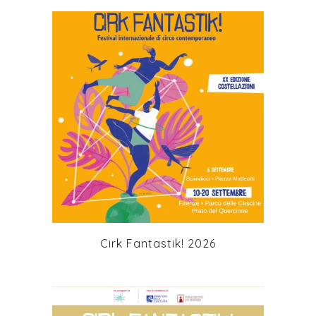
Fantastik! prende forma anche nel cuore del
Parco del Castello dell’Acciaiolo a Scandicci,
i cui abitanti rispondono con uno sguardo
sempre più presente e partecipe.
Cirk
Fantastik!, che si colloca come uno snodo
toscano del circuito europeo del circo
contemporaneo con una media di 60
spettacoli, sotto chapiteau e all’aperto, a
pagamento e gratuiti rivolti a un pubblico
+
che conta circa 20000 presenze, è stato
segnalato nel 2019 dalla
Cultural and Creative
Cities Monitor
della Commissione Europea
come progetto artistico che contribuisce al
posizionamento della città di Firenze al
primo posto tra le
Large Cities per Cultural
Vibrancy
.
Negli anni Cirk Fantastik! ha costruito una
Cirk Fantastik! 2026
vera e propria comunità, ad oggi in continua
espansione, lavorando al coinvolgimento di
nuovi pubblici a partire dall’idea della cultura
e dell’arte come spazi accessibili a tutti. Una
comunità composta da pubblici diversi per