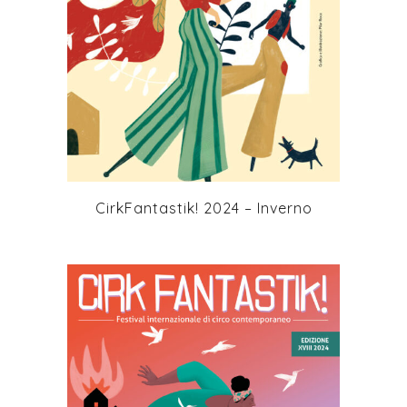
Cirk Fantastik! è promosso da Aria Network
Culturale
con il sostegno di Mibact, Comune
+
di Firenze, Fondazione CR Firenze
con il
patrocinio della Regione Toscana
con il
sostegno del Comune di Scandicci
nell’ambito di Open City per Cirk Fantastik!
Scandicci
CirkFantastik! 2024 – Inverno