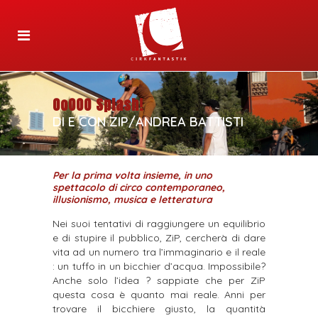
OoOOO Splash!
DI E CON ZIP/ANDREA BATTISTI
Per la prima volta insieme, in uno
spettacolo di circo contemporaneo,
illusionismo, musica e letteratura
Nei suoi tentativi di raggiungere un equilibrio
e di stupire il pubblico, ZiP, cercherà di dare
vita ad un numero tra l’immaginario e il reale
: un tuffo in un bicchier d’acqua. Impossibile?
Anche solo l’idea ? sappiate che per ZiP
questa cosa è quanto mai reale. Anni per
trovare il bicchiere giusto, la quantità