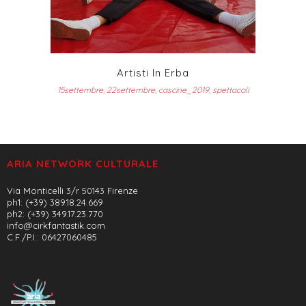
Artisti In Erba
15settembre, 22settembre, cascine_2019, spettacoli
ARIA NETWORK CULTURALE
Via Monticelli 3/r 50143 Firenze
ph1: (+39) 389.18.24.669
ph2: (+39) 349.17.23.770
info@cirkfantastik.com
C.F./P.I.: 06427060485