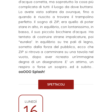
d’acqua corretta, ma sopratutto la cosa più
complicata di tutti: il luogo da dove buttarsi.
Lo avete visto saltare da ovunque, fino a
quando è riuscito a trovare il trampolino
perfetto. Il sogno di ZiP, era quello di poter
stare in alto, in equilibrio, con lontanissimo, in
basso, il suo piccolo bicchiere d’acqua. Ha
tentato di costruire strane impalcature, poi
“eureka”. In equilibrio su tre pali di legno,
sorretto dalla forza del pubblico, ecco che
ZiP si ritrova a camminare su una tavola nel
vuoto, dopo aver ricreato un’immagine
degna di un disegnatore .E’ un attimo, un
respiro o forse un sospiro….ed è subito…
ooOOO Splash!
SPETTACOLI
LUNEDÌ
16