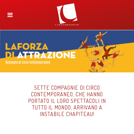
SETTE COMPAGNIE DI CIRCO
CONTEMPORANEO, CHE HANNO
PORTATO IL LORO SPETTACOLI IN
TUTTO IL MONDO, ARRIVANO A
INSTABILE CHAPITEAU!