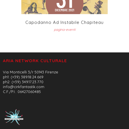
Capodanno Ad Instabile Chapiteau
pagina-eventi
ARIA NETWORK CULTURALE
Via Monticelli 3/r 50143 Firenze
ph1: (+39) 389.18.24.669
ph2: (+39) 349.17.23.770
info@cirkfantastik.com
C.F./P.I.: 06427060485