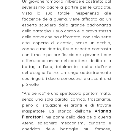
Un giovane rampollo imberbe è costretto dal
severissimo padre a partire per le Crociate.
Vista la sua totale inesperienza alle
faccende della guerra, viene affidato ad un
esperto scudiero dalla grande padronanza
della battaglia: il suo corpo è la prova stessa
delle prove che ha affrontato; con solo sette
dita, coperto di cicatrici, senza un occhio,
zoppo e malridotto, il suo aspetto contrasta
con il molle pallore floscio del giovane. I due
differiscono anche nel carattere: dedito alla
battaglia l’uno, totalmente rapito dall’arte
del disegno l’altro. Un lungo addestramento
costringerà i due a conoscersi e a scontrarsi
più volte.
“Ars bellica” è uno spettacolo pantomimato,
senza una sola parola, comico, trascinante,
pieno di situazioni esilaranti e di trovate
inaspettate. La storica dell’arte
Arianna
Pierattoni
, nei panni della dea della guerra
Atena, spiegherà meccanismi, curiosità e
aneddoti delle battaglie più famose,