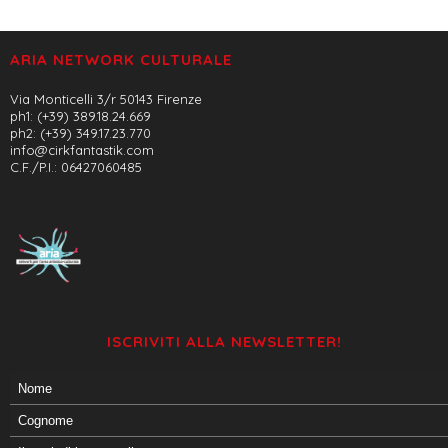
ARIA NETWORK CULTURALE
Via Monticelli 3/r 50143 Firenze
ph1: (+39) 389.18.24.669
ph2: (+39) 349.17.23.770
info@cirkfantastik.com
C.F./P.I.: 06427060485
ISCRIVITI ALLA NEWSLETTER!