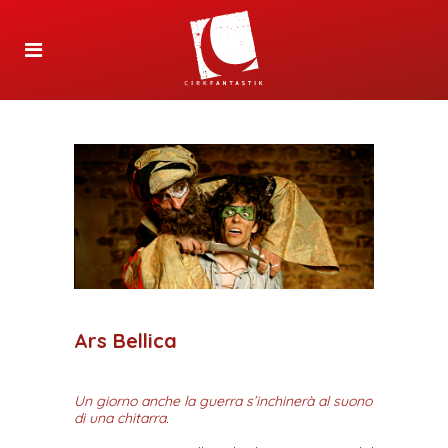
Ars Bellica
Un giorno anche la guerra s’inchinerà al suono
di una chitarra.