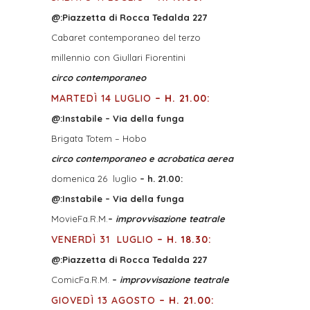
@:
Piazzetta di Rocca Tedalda 227
Cabaret contemporaneo del terzo
millennio con Giullari Fiorentini
circo contemporaneo
MARTEDÌ 14 LUGLIO
– H. 21.00:
@:
Instabile – Via della funga
Brigata Totem – Hobo
circo contemporaneo e acrobatica aerea
domenica 26
luglio
– h. 21.00:
@:
Instabile – Via della funga
MovieFa.R.M.
–
improvvisazione teatrale
VENERDÌ 31
LUGLIO
– H. 18.30:
@:
Piazzetta di Rocca Tedalda 227
ComicFa.R.M.
–
improvvisazione teatrale
GIOVEDÌ 13 AGOSTO
– H. 21.00: