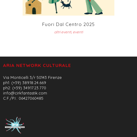
Fuori Dal Centro 2025
altri eventi, eventi
ARIA NETWORK CULTURALE
Via Monticelli 3/r 50143 Firenze
ph1: (+39) 389.18.24.669
ph2: (+39) 349.17.23.770
info@cirkfantastik.com
C.F./P.I.: 06427060485