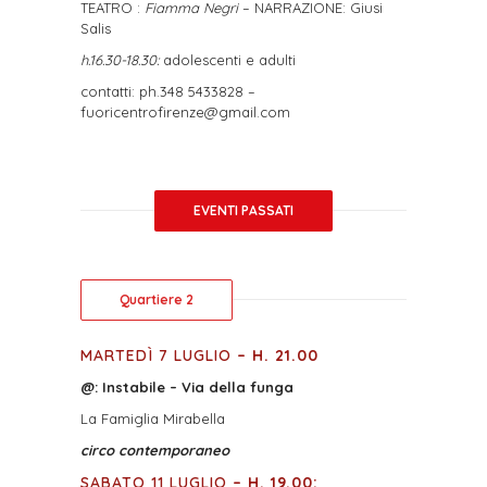
TEATRO :
Fiamma Negri
–
NARRAZIONE
: Giusi
Salis
h.16.30-18.30:
adolescenti e adulti
contatti
:
ph.348 5433828 –
fuoricentrofirenze@gmail.com
EVENTI PASSATI
Quartiere 2
MARTEDÌ 7 LUGLIO
– H. 21.00
@:
Instabile – Via della funga
La Famiglia Mirabella
circo contemporaneo
SABATO 11 LUGLIO
–
H. 19.00: