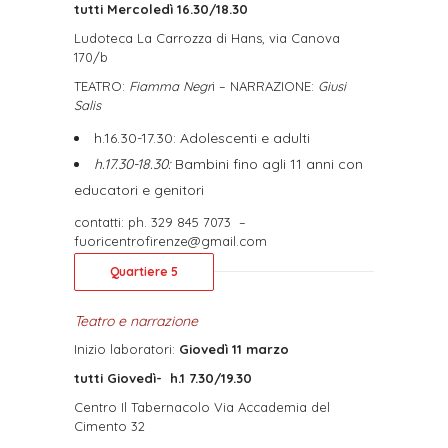
tutti Mercoledì 16.30/18.30
Ludoteca La Carrozza di Hans, via Canova
170/b
TEATRO:
Fiamma Negr
i –
NARRAZIONE
:
Giusi
Salis
h.16.30-17.30: Adolescenti e adulti
h.17.30-18.30:
Bambini fino agli 11 anni con
educatori e genitori
contatti:
ph. 329 845 7073
–
fuoricentrofirenze@gmail.com
Quartiere 5
Teatro e narrazione
Inizio laboratori:
Giovedì 11 marzo
tutti Giovedì-
h.1 7.30/19.30
Centro Il Tabernacolo Via Accademia del
Cimento 32