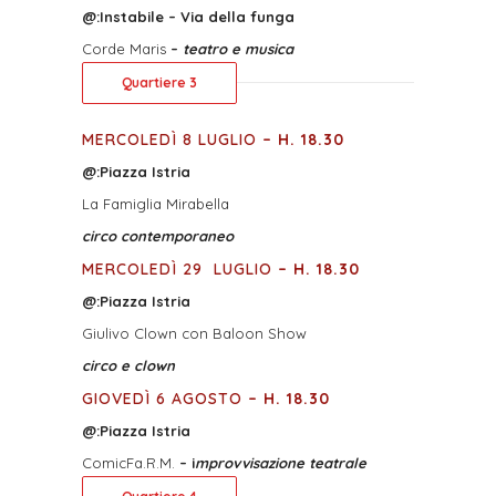
@:
Instabile – Via della funga
Corde Maris
–
teatro e musica
Quartiere 3
MERCOLEDÌ 8 LUGLIO
– H. 18.30
@:
Piazza Istria
La Famiglia Mirabella
circo contemporaneo
MERCOLEDÌ 29
LUGLIO
– H. 18.30
@:
Piazza Istria
Giulivo Clown con Baloon Show
circo e clown
GIOVEDÌ 6 AGOSTO
– H. 18.30
@:
Piazza Istria
ComicFa.R.M.
– i
mprovvisazione teatrale