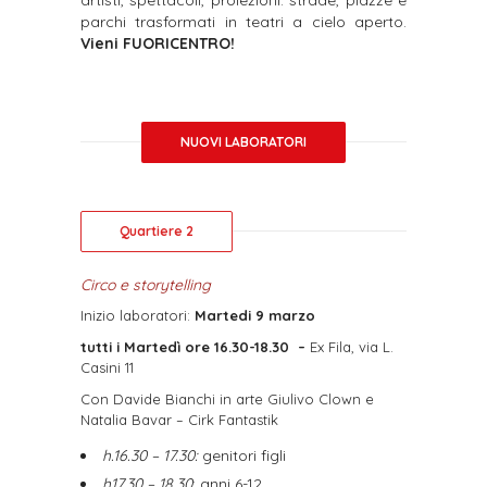
artisti, spettacoli, proiezioni: strade, piazze e
parchi trasformati in teatri a cielo aperto.
Vieni FUORICENTRO!
NUOVI LABORATORI
Quartiere 2
Circo e storytelling
Inizio laboratori:
Martedi 9 marzo
tutti i Martedì ore 16.30-18.30
–
Ex Fila, via L.
Casini 11
Con Davide Bianchi in arte Giulivo Clown e
Natalia Bavar – Cirk Fantastik
h.16.30 – 17.30:
genitori figli
h17.30 – 18.30
: anni 6-12