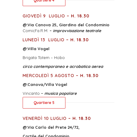
Quartiere 4
GIOVEDÌ 9
LUGLIO
– H. 18.30
@:
Via Canova 25, Giardino del Condominio
ComicFa.R.M.
–
improvvisazione teatrale
LUNEDÌ 13
LUGLIO
– H. 18.30
@:
Villa Vogel
Brigata Totem – Hobo
circo contemporaneo e acrobatica aerea
MERCOLEDÌ 5 AGOSTO
– H. 18.30
@:
Canova/Villa Vogel
Vincanto
–
musica popolare
Quartiere 5
VENERDÌ 10 LUGLIO
– H. 18.30
@:
Via Carlo del Prete 24/72,
Cortile del Condominio