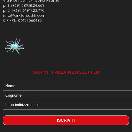
Via Monticelli 3/r 50143 Firenze
ph1: (+39) 389.18.24.669
ph2: (+39) 349.17.23.770
info@cirkfantastik.com
C.F./P.I.: 06427060485
ISCRIVITI ALLA NEWSLETTER!