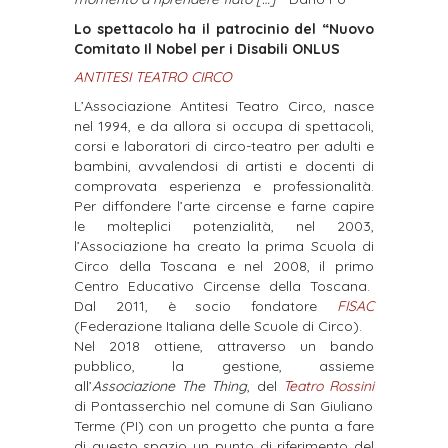
Lo spettacolo ha il patrocinio del “Nuovo
Comitato Il Nobel per i Disabili ONLUS
ANTITESI TEATRO CIRCO
​L’Associazione Antitesi Teatro Circo, nasce
nel 1994, e da allora si occupa di spettacoli,
corsi e laboratori di circo-teatro per adulti e
bambini, avvalendosi di artisti e docenti di
comprovata esperienza e professionalità.
Per diffondere l’arte circense e farne capire
le molteplici potenzialità, nel 2003,
l’Associazione ha creato la prima Scuola di
Circo della Toscana e nel 2008, il primo
Centro Educativo Circense della Toscana.
Dal 2011, è socio fondatore
FISAC
(Federazione Italiana delle Scuole di Circo).
Nel 2018 ottiene, attraverso un bando
pubblico, la gestione, assieme
all’
Associazione The Thing
, del
Teatro Rossini
di Pontasserchio nel comune di San Giuliano
Terme (PI) con un progetto che punta a fare
di questo spazio un punto di riferimento del