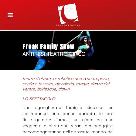
Freak Family Show
ANTITESI TEATRO CIRCO
teatro d’attore, acrobatica aerea su trapezio,
corda e tessuto, giocoleria, magia, danza del
ventre, burlesque, clown
LO SPETTACOLO
Una sgangherata famiglia circense: un
saltimbanco, una donna barbuta, le loro
figlie gemelle siamesi, un giocoliere, una
veggente e altrettanti strani personaggi ci
accompagneranno nell’attraente mondo del