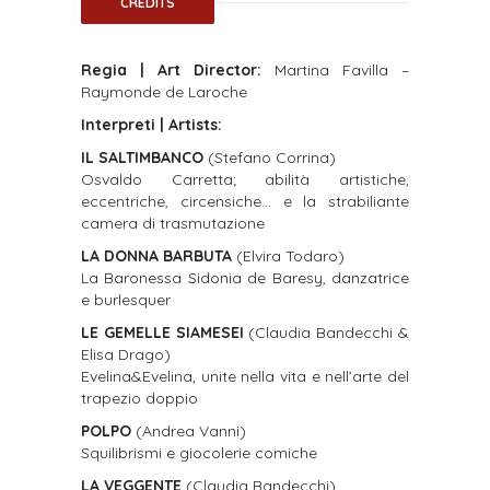
CREDITS
Regia | Art Director:
Martina Favilla –
Raymonde de Laroche
Interpreti | Artists:
IL SALTIMBANCO
(Stefano Corrina)
Osvaldo Carretta; abilità artistiche,
eccentriche, circensiche… e la strabiliante
camera di trasmutazione
LA DONNA BARBUTA
(Elvira Todaro)
La Baronessa Sidonia de Baresy, danzatrice
e burlesquer
LE GEMELLE SIAMESEI
(Claudia Bandecchi &
Elisa Drago)
Evelina&Evelina, unite nella vita e nell’arte del
trapezio doppio
POLPO
(Andrea Vanni)
Squilibrismi e giocolerie comiche
LA VEGGENTE
(Claudia Bandecchi)