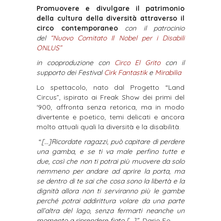
Promuovere e divulgare il patrimonio
della cultura della diversità attraverso il
circo contemporaneo
con il patrocinio
del
“Nuovo Comitato Il Nobel per i Disabili
ONLUS”
in cooproduzione con
Circo El Grito
con il
supporto dei Festival
Cirk Fantastik
e
Mirabilia
Lo spettacolo, nato dal Progetto “Land
Circus”, ispirato ai Freak Show dei primi del
‘900, affronta senza retorica, ma in modo
divertente e poetico, temi delicati e ancora
molto attuali quali la diversità e la disabilità.
“
[…]Ricordate ragazzi, può capitare di perdere
una gamba, e se ti va male perfino tutte e
due, così che non ti potrai più muovere da solo
nemmeno per andare ad aprire la porta, ma
se dentro di te sai che cosa sono la libertà e la
dignità allora non ti serviranno più le gambe
perché potrai addirittura volare da una parte
all’altra del lago, senza fermarti neanche un
momento a riprendere fiato […]”
Dario Fo