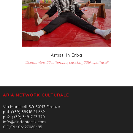
Artisti In Erba
15settembre, 22settembre, cascine_2019, spettacoli
ARIA NETWORK CULTURALE
Via Monticelli 3/r 50143 Firenze
ph1: (+39) 389.18.24.669
ph2: (+39) 349.17.23.770
info@cirkfantastik.com
C.F./P.I.: 06427060485