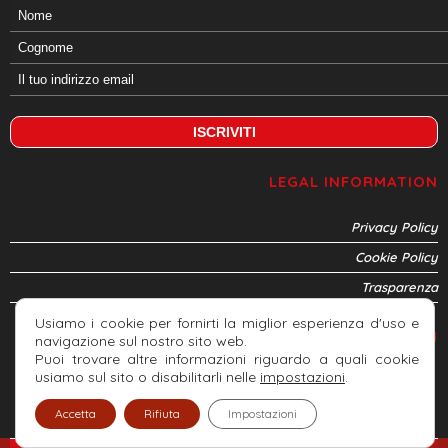
LEGAL INFORMATION
Privacy Policy
Cookie Policy
Trasparenza
Usiamo i cookie per fornirti la miglior esperienza d'uso e
CONNETTITI
navigazione sul nostro sito web.
Puoi trovare altre informazioni riguardo a quali cookie
usiamo sul sito o disabilitarli nelle
impostazioni
.
Accetta
Rifiuta
Impostazioni