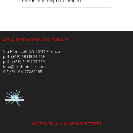
Barrancabermeja (Colombia).
ARIA NETWORK CULTURALE
Via Monticelli 3/r 50143 Firenze
ph1: (+39) 389.18.24.669
ph2: (+39) 349.17.23.770
info@cirkfantastik.com
C.F./P.I.: 06427060485
ISCRIVITI ALLA NEWSLETTER!