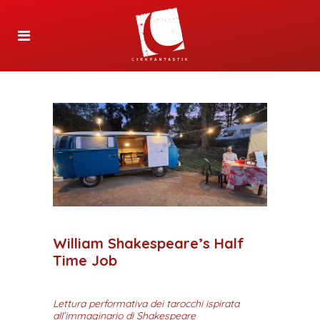
William Shakespeare’s Half
Time Job
Lettura performativa dei tarocchi ispirata
all’immaginario di Shakespeare