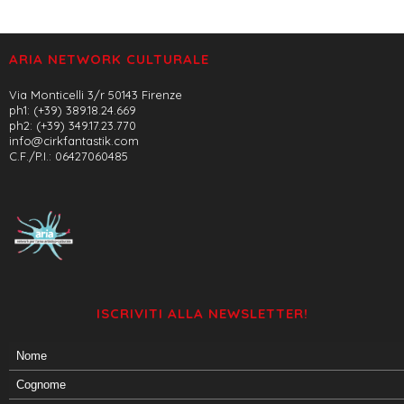
ARIA NETWORK CULTURALE
Via Monticelli 3/r 50143 Firenze
ph1: (+39) 389.18.24.669
ph2: (+39) 349.17.23.770
info@cirkfantastik.com
C.F./P.I.: 06427060485
ISCRIVITI ALLA NEWSLETTER!