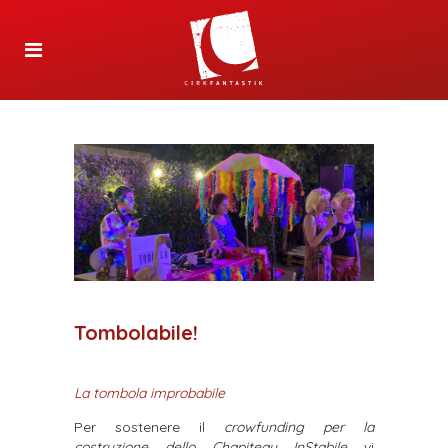
Tombolabile!
La tombola improbabile
Per sostenere il
crowfunding per la
costruzione dello Chapiteau InStabile
vi