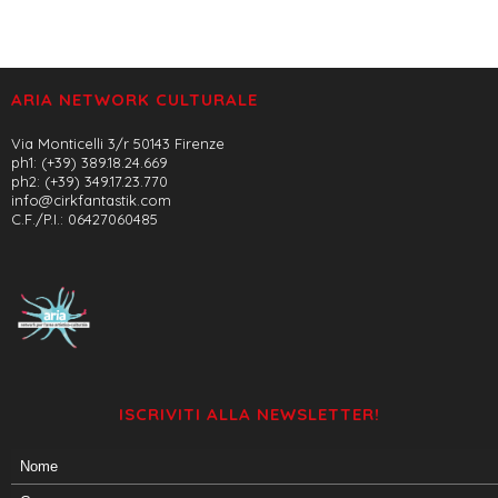
ARIA NETWORK CULTURALE
Via Monticelli 3/r 50143 Firenze
ph1: (+39) 389.18.24.669
ph2: (+39) 349.17.23.770
info@cirkfantastik.com
C.F./P.I.: 06427060485
ISCRIVITI ALLA NEWSLETTER!