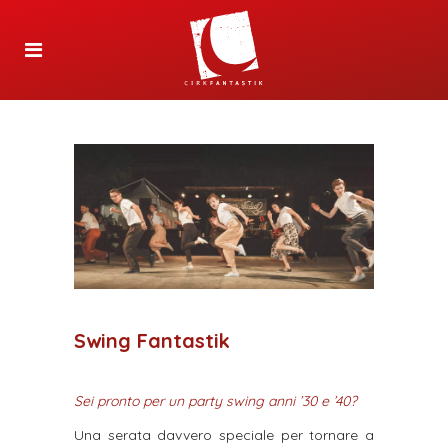
Swing Fantastik
Sei pronto per un party swing anni ’30 e ’40?
Una serata davvero speciale per tornare a