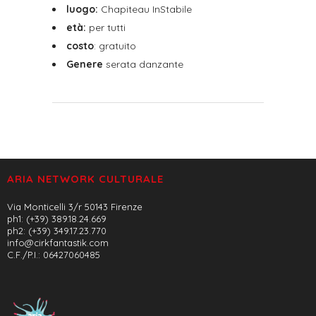
luogo:
Chapiteau InStabile
età:
per tutti
costo
: gratuito
Genere
serata danzante
ARIA NETWORK CULTURALE
Via Monticelli 3/r 50143 Firenze
ph1: (+39) 389.18.24.669
ph2: (+39) 349.17.23.770
info@cirkfantastik.com
C.F./P.I.: 06427060485