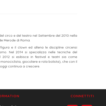
l circo e del teatro nel Settembre del 2010 nella
o de Merode di Roma.
igura e il clown ed allena le discipline circensi
rismo. Nel 2014 si specializza nelle tecniche del
 2012 si esibisce in festival e teatri sia come
monociclista, giocoliere e rola bolista), che con il
oggi continua a crescere.
FORMATION
CONNETTITI