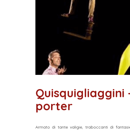
Quisquigliaggini 
porter
Armato di tante valigie, traboccanti di fantasie