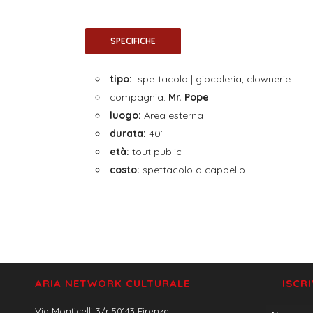
SPECIFICHE
tipo:
spettacolo | giocoleria, clownerie
compagnia:
Mr. Pope
luogo:
Area esterna
durata:
40’
età:
tout public
costo:
spettacolo a cappello
ARIA NETWORK CULTURALE
ISCR
Via Monticelli 3/r 50143 Firenze