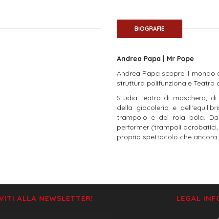
BIOGRAFIE
Andrea Papa | Mr Pope
Andrea Papa scopre il mondo de
struttura polifunzionale Teatr
Studia teatro di maschera, di f
della giocoleria e dell’equilib
trampolo e del rola bola. Dal
performer (trampoli acrobatici, 
proprio spettacolo che ancora 
IVITI ALLA NEWSLETTER!
LEGAL IN