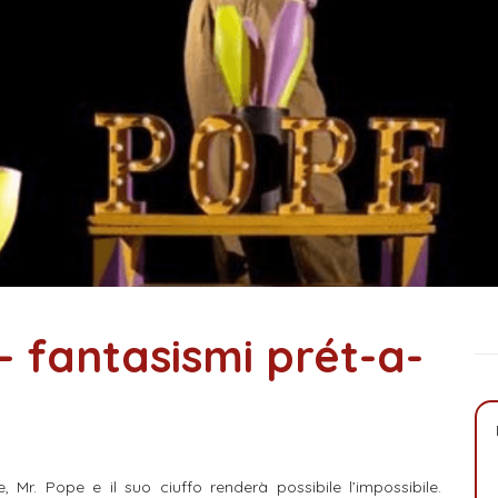
– fantasismi prét-a-
, Mr. Pope e il suo ciuffo renderà possibile l’impossibile.