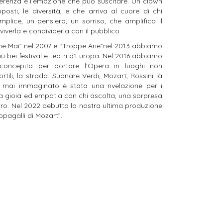
riverenza e l’emozione che può suscitare. Un clown
posti, le diversità, e che arriva al cuore di chi
lice, un pensiero, un sorriso, che amplifica il
iverla e condividerla con il pubblico.
he Mai” nel 2007 e “Troppe Arie”nel 2013 abbiamo
più bei festival e teatri d’Europa. Nel 2016 abbiamo
,concepito per portare l’Opera in luoghi non
ortili, la strada. Suonare Verdi, Mozart, Rossini là
 mai immaginato è stata una rivelazione per i
a gioia ed empatia con chi ascolta, una sorpresa
tro. Nel 2022 debutta la nostra ultima produzione
agalli di Mozart”.