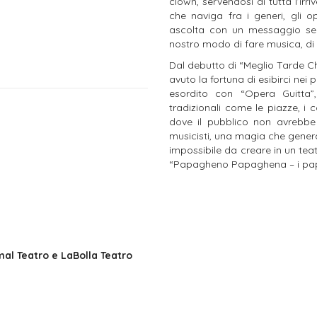
clown, servendosi di tutta l’ir
che naviga fra i generi, gli op
ascolta con un messaggio semp
nostro modo di fare musica, di v
Dal debutto di “Meglio Tarde C
avuto la fortuna di esibirci nei 
esordito con “Opera Guitta”
tradizionali come le piazze, i c
dove il pubblico non avrebbe
musicisti, una magia che gener
impossibile da creare in un tea
“Papagheno Papaghena – i papp
mal Teatro e LaBolla Teatro