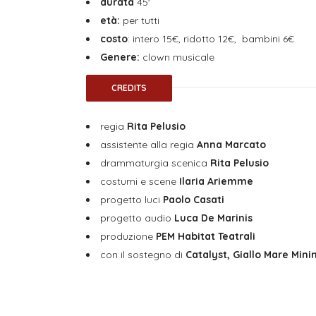
durata
45′
età:
per tutti
costo
: intero 15€, ridotto 12€,
bambini 6€
Genere:
clown musicale
CREDITS
regia
Rita Pelusio
assistente alla regia
Anna Marcato
drammaturgia scenica
Rita Pelusio
costumi e scene
Ilaria Ariemme
progetto luci
Paolo Casati
progetto audio
Luca De Marinis
produzione
PEM Habitat Teatrali
con il sostegno di
Catalyst, Giallo Mare Mini