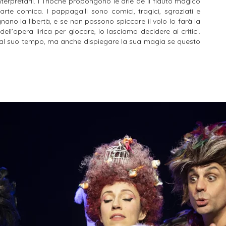
nterpretarli.
I Trioche propongono le arie de Il flauto magico
e arte comica.
I pappagalli sono comici, tragici, sgraziati e
ano la libertà, e se non possono spiccare il volo lo farà la
ell’opera lirica per giocare, lo lasciamo decidere ai critici.
e al suo tempo, ma anche dispiegare la sua magia se questo