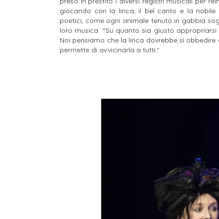
preso in prestito i diversi registri musicali per rei
giocando con la lirica, il bel canto e la nobil
poetici, come ogni animale tenuto in gabbia sogn
loro musica.
“Su quanto sia giusto appropriarsi d
Noi pensiamo che la lirica dovrebbe sì obbedir
permette di avvicinarla a tutti.”