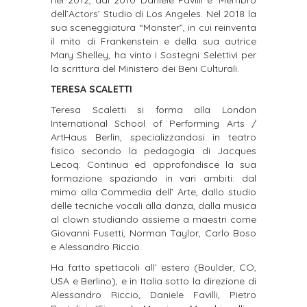
dell’Actors’ Studio di Los Angeles.
Nel 2018 la
sua sceneggiatura “Monster”, in cui reinventa
il mito di Frankenstein e della sua autrice
Mary Shelley, ha vinto i Sostegni Selettivi per
la scrittura del Ministero dei Beni Culturali.
TERESA SCALETTI
Teresa Scaletti si forma alla London
International School of Performing Arts /
ArtHaus Berlin,
specializzandosi in teatro
fisico secondo la pedagogia di Jacques
Lecoq.
Continua ed approfondisce la sua
formazione spaziando in vari ambiti: dal
mimo alla Commedia
dell’ Arte, dallo studio
delle tecniche vocali alla danza, dalla musica
al clown studiando assieme a
maestri come
Giovanni Fusetti, Norman Taylor, Carlo Boso
e Alessandro Riccio.
Ha fatto spettacoli all’ estero (Boulder, CO,
USA e Berlino), e in Italia sotto la direzione di
Alessandro Riccio, Daniele Favilli, Pietro