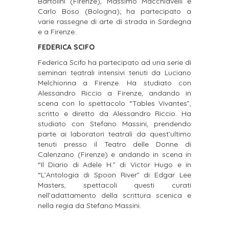
Bartolini (Firenze), Massimo Macchiavelli e
Carlo Boso
(Bologna); ha partecipato a
varie rassegne di arte di strada in Sardegna
e a Firenze.
FEDERICA SCIFO
Federica Scifo ha partecipato ad una serie di
seminari teatrali intensivi tenuti da Luciano
Melchionna a Firenze. Ha studiato con
Alessandro Riccio a Firenze, andando in
scena con lo
spettacolo “Tables Vivantes”,
scritto e diretto da Alessandro Riccio. Ha
studiato con Stefano
Massini, prendendo
parte ai laboratori teatrali da quest’ultimo
tenuti presso il Teatro delle Donne di
Calenzano (Firenze) e andando in scena in
“Il Diario di Adele H.” di Victor Hugo e in
“L’Antologia
di Spoon River” di Edgar Lee
Masters, spettacoli questi curati
nell’adattamento della scrittura
scenica e
nella regia da Stefano Massini.