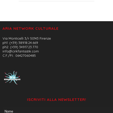
ARIA NETWORK CULTURALE
Via Monticelli 3/r 50143 Firenze
ph1: (+39) 389.18.24.669
ph2: (+39) 349.17.23.770
info@cirkfantastik.com
C.F./P.I.: 06427060485
ISCRIVITI ALLA NEWSLETTER!