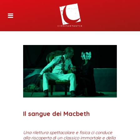
Il sangue dei Macbeth
Una rilettura spettacolare e fisica ci conduce
alla riscoperta di un classico immortale e della