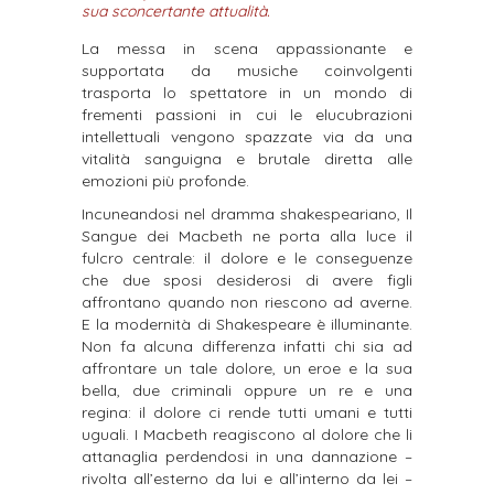
sua sconcertante attualità.
La messa in scena appassionante e
supportata da musiche coinvolgenti
trasporta lo spettatore in un mondo di
frementi passioni in cui le elucubrazioni
intellettuali vengono
spazzate via da una
vitalità sanguigna e brutale diretta alle
emozioni più profonde.
Incuneandosi nel dramma shakespeariano, Il
Sangue dei Macbeth ne porta alla luce il
fulcro
centrale: il dolore e le conseguenze
che due sposi desiderosi di avere figli
affrontano quando non
riescono ad averne.
E la modernità di Shakespeare è illuminante.
Non fa alcuna differenza infatti
chi sia ad
affrontare un tale dolore, un eroe e la sua
bella, due criminali oppure un re e una
regina: il
dolore ci rende tutti umani e tutti
uguali. I Macbeth reagiscono al dolore che li
attanaglia perdendosi
in una dannazione –
rivolta all’esterno da lui e all’interno da lei –