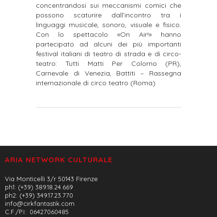
concentrandosi sui meccanismi comici che
possono scaturire dall’incontro tra i
linguaggi musicale, sonoro, visuale e fisico.
Con lo spettacolo «On Air!» hanno
partecipato ad alcuni dei più importanti
festival italiani di teatro di strada e di circo-
teatro: Tutti Matti Per Colorno (PR),
Carnevale di Venezia, Battiti – Rassegna
internazionale di circo teatro (Roma)
ARIA NETWORK CULTURALE
Via Monticelli 3/r 50143 Firenze
ph1: (+39) 389.18.24.669
ph2: (+39) 349.17.23.770
info@cirkfantastik.com
C.F./P.I.: 06427060485