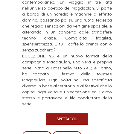
contemporaneo, un viaggio in tre atti
nell’universo poetico del Magdaclan. Si parte
a bordo di un’incredibile machine a effetto
domino, passando poi su una ruota tedesca
che regala sensazioni da vertigine spaziale, e
alterando in un concerto dalle atmosfere
techno arabe. Complicità, fragilità,
spensieratezza. E tu il caffè lo prendi con o
senza zucchero?
ECCEZIONE n.3 è un nuovo format della
compagnia MagdaClan, una vera e propria
serie. Nata a Frassinello M.to (AL) e Torino,
ha toccato i festival della tournée
MagdaClan. Ogni volta ha una specificità
diversa in base al territorio e al festival che lo
ospita, ogni volta è un’eccezione ed il circo
stesso è portavoce e filo conduttore della
serie.
SPETTACOLI