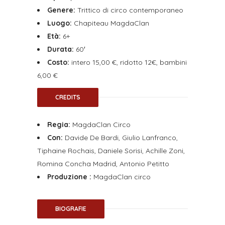
Genere:
Trittico di circo contemporaneo
Luogo:
Chapiteau MagdaClan
Età:
6+
Durata:
60′
Costo:
intero
15,00 €, ridotto 12€, bambini
6,00 €
CREDITS
Regia:
MagdaClan Circo
Con:
Davide De Bardi, Giulio Lanfranco,
Tiphaine Rochais, Daniele Sorisi, Achille Zoni,
Romina Concha Madrid, Antonio Petitto
Produzione :
MagdaClan circo
BIOGRAFIE