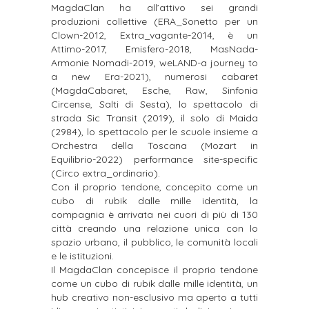
MagdaClan ha all’attivo sei grandi
produzioni collettive (ERA_Sonetto per un
Clown-2012, Extra_vagante-2014, è un
Attimo-2017, Emisfero-2018, MasNada-
Armonie Nomadi-2019, weLAND-a journey to
a new Era-2021), numerosi cabaret
(MagdaCabaret, Esche, Raw, Sinfonia
Circense, Salti di Sesta), lo spettacolo di
strada Sic Transit (2019), il solo di Maida
(2984), lo spettacolo per le scuole insieme a
Orchestra della Toscana (Mozart in
Equilibrio-2022) performance site-specific
(Circo extra_ordinario).
Con il proprio tendone, concepito come un
cubo di rubik dalle mille identità, la
compagnia è arrivata nei cuori di più di 130
città creando una relazione unica con lo
spazio urbano, il pubblico, le comunità locali
e le istituzioni.
Il MagdaClan concepisce il proprio tendone
come un cubo di rubik dalle mille identità, un
hub creativo non-esclusivo ma aperto a tutti