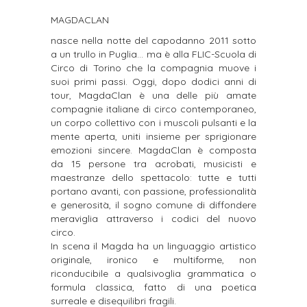
MAGDACLAN
nasce nella notte del capodanno 2011 sotto
a un trullo in Puglia… ma è alla FLIC-Scuola di
Circo di Torino che la compagnia muove i
suoi primi passi. Oggi, dopo dodici anni di
tour, MagdaClan è una delle più amate
compagnie italiane di circo contemporaneo,
un corpo collettivo con i muscoli pulsanti e la
mente aperta, uniti insieme per sprigionare
emozioni sincere. MagdaClan è composta
da 15 persone tra acrobati, musicisti e
maestranze dello spettacolo: tutte e tutti
portano avanti, con passione, professionalità
e generosità, il sogno comune di diffondere
meraviglia attraverso i codici del nuovo
circo.
In scena il Magda ha un linguaggio artistico
originale, ironico e multiforme, non
riconducibile a qualsivoglia grammatica o
formula classica, fatto di una poetica
surreale e disequilibri fragili.