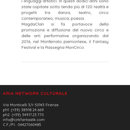
i linguaggi artistici: in questi dodici anni sono
state ospitate sotto tenda più di 120 realtà e
progetti tra danza, teatro, circo
contemporaneo, musica, poesia.
MagdaClan si fa portavoce della
promozione e diffusione del nuovo circo e
delle arti performative organizzando dal
2016, nel Monferrato piemontese, il Fantasy
Festival e la Rassegna MonCirco.
ARIA NETWORK CULTURALE
Via Monticelli 3/r 50143 Firenze
ph1: (+39) 389.18.24.669
ph2: (+39) 349.17.23.770
info@cirkfantastik.com
C.F./P.I.: 06427060485