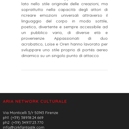
lato nello stile originale delle creazioni, ma
soprattutto nella capacità degli attori di
ricreare emozioni universali attraverso il
linguaggio del corpo in modo sottile,
poetico, divertente e sempre accessibile ad
un pubblico vario, di diverse età e
provenienze. Appassionati di duo
acrobatico, Loïse e Oren hanno lavorato per
sviluppare uno stile proprio di portés aereo
dinamico su un singolo punto di attacco.
ARIA NETWORK CULTURALE
Via Monticelli 3/r 50143 Firenze
ph1: (+39) 389.18.24.669
ph2: (+39) 349.17.23.770
info@cirkfantastik.com