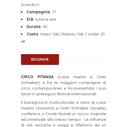
Scandicci
Compagnia
: 77
Età:
tutte le età
Durata:
45
Costo:
Intero
12€
/ Ridotto
10€
/ Under 25
6€
BIOGRAFIE
CIRCO PITANGA
(Loïse Haenni e Oren
Schreiber) è fra le maggiori compagnie di
circo contemporaneo e ha presentato i suoi
lavori in prestigiosi festival internazionali.
Il background multiculturale e vario di Loïse
Haenni (Svizzera) e Oren Schreiber (Israele)
conferisce a Corde Nuziali un tocco originale
ed universale allo stesso tempo. Le influenze
di stili, tecniche e viaggi si riflettono da un