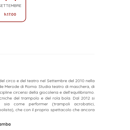
SETTEMBRE
h.17.00
l circo e del teatro nel Settembre del 2010 nella
o de Merode di Roma.
Studia teatro di maschera, di
cipline circensi della giocoleria e dell’equilibrismo.
ecniche del trampolo e del rola bola. Dal 2012 si
ri sia come performer (trampoli acrobatici,
bolista), che con il proprio spettacolo che ancora
Mamba