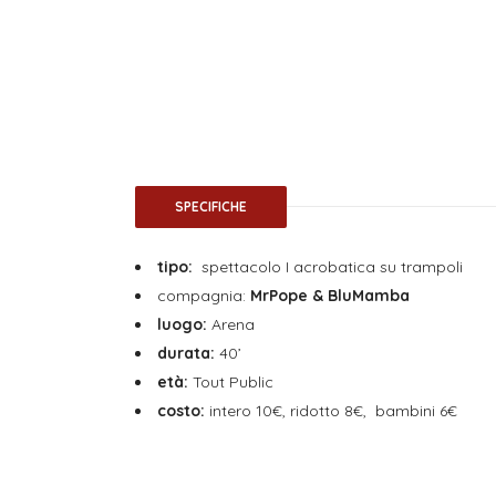
SPECIFICHE
tipo:
spettacolo I acrobatica su trampoli
compagnia:
MrPope & BluMamba
luogo:
Arena
durata:
40’
età:
Tout Public
costo:
intero 10€, ridotto 8€, bambini 6€