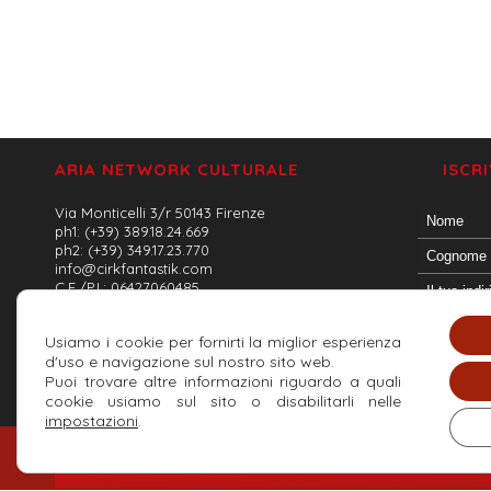
ARIA NETWORK CULTURALE
ISCR
Via Monticelli 3/r 50143 Firenze
ph1: (+39) 389.18.24.669
ph2: (+39) 349.17.23.770
info@cirkfantastik.com
C.F./P.I.: 06427060485
Usiamo i cookie per fornirti la miglior esperienza
d'uso e navigazione sul nostro sito web.
Puoi trovare altre informazioni riguardo a quali
cookie usiamo sul sito o disabilitarli nelle
impostazioni
.