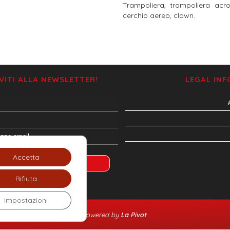
Trampoliera, trampoliera acr
cerchio aereo, clown.
IVITI ALLA NEWSLETTER!
LEGAL IN
Accetta
Rifiuta
Impostazioni
powered by
La Pivot