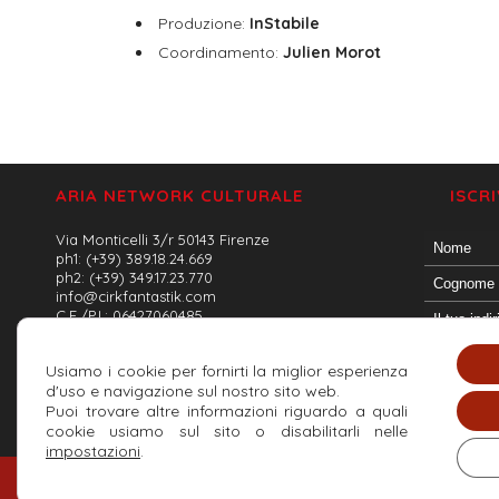
Produzione:
InStabile
Coordinamento:
Julien Morot
ARIA NETWORK CULTURALE
ISCR
Via Monticelli 3/r 50143 Firenze
ph1: (+39) 389.18.24.669
ph2: (+39) 349.17.23.770
info@cirkfantastik.com
C.F./P.I.: 06427060485
Usiamo i cookie per fornirti la miglior esperienza
d'uso e navigazione sul nostro sito web.
Puoi trovare altre informazioni riguardo a quali
cookie usiamo sul sito o disabilitarli nelle
impostazioni
.