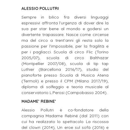
ALESSIO POLLUTRI
Sempre in bilico fra diversi linguaggi
espressivi affronta l’urgenza di dover dire la
sua per star bene al mondo e godersi un
divertente trapassare. Nasce come circense
ma del circo a trent’anni gli resta solo la
passione per l’impossibile, per la fragilità e
per i pagliacci. Scuola di circo Flic (Torino
2005/07), scuola di circo Balthazar
(Montpellier 2007/08), scuola di tip tap
Luthier (Barcellona 2016/17), studio del
pianoforte presso Scuola di Musica Atena
(Termoli) e presso il CPM (Milano 2017/19),
diploma di solfeggio e teoria musicale al
conservatorio L.Perosi (Campobasso 2004).
MADAME’ REBINE’
Alessio Pollutri è co-fondatore della
compagnia Madame Rebiné (dal 2011) con
cui ha realizzato lo spettacolo La riscossa
del clown (2014), Un eroe sul sofà (2016) e