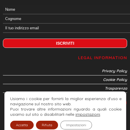
LEGAL INFORMATION
Privacy Policy
Cookie Policy
Trasparenza
Usiamo i cookie per fornirti la miglior esperienza d'uso e
CONNETTITI
navigazione sul nostro sito web.
Puoi trovare altre informazioni riguardo a quali cookie
usiamo sul sito o disabilitarli nelle
impostazioni
.
Accetta
Rifiuta
Impostazioni