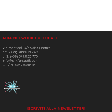
ARIA NETWORK CULTURALE
Via Monticelli 3/r 50143 Firenze
ph1: (+39) 389.18.24.669
ph2: (+39) 349.17.23.770
info@cirkfantastik.com
C.F./P.I.: 06427060485
ISCRIVITI ALLA NEWSLETTER!