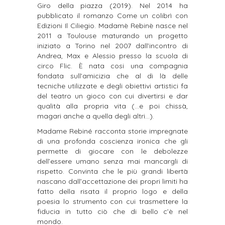
Giro della piazza (2019).
Nel 2014 ha
pubblicato il romanzo Come un colibrì con
Edizioni Il Ciliegio.
Madamè Rebinè nasce nel
2011 a Toulouse maturando un progetto
iniziato a Torino nel 2007 dall’incontro di
Andrea, Max e Alessio presso la scuola di
circo Flic.
È nata cosi una compagnia
fondata sull’amicizia che al di là delle
tecniche utilizzate e degli obiettivi artistici fa
del teatro un gioco con cui divertirsi e dar
qualità alla propria vita (…e poi chissà,
magari anche a quella degli altri…).
Madame Rebiné racconta storie impregnate
di una profonda coscienza ironica che gli
permette di giocare con le debolezze
dell’essere umano senza mai mancargli di
rispetto. Convinta che le più grandi libertà
nascano dall’accettazione dei propri limiti ha
fatto della risata il proprio logo e della
poesia lo strumento con cui trasmettere la
fiducia in tutto ciò che di bello c’è nel
mondo.