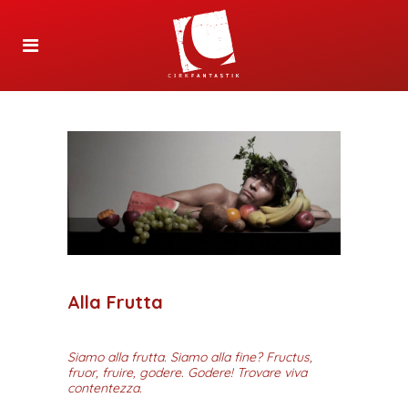
Alla Frutta
Siamo alla frutta. Siamo alla fine? Fructus,
fruor, fruire, godere. Godere! Trovare viva
contentezza.