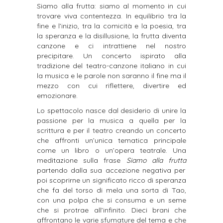
Siamo alla frutta: siamo al momento in cui
trovare viva contentezza.
In equilibrio tra la
fine e l’inizio, tra la comicità e la poesia, tra
la speranza e la disillusione, la frutta diventa
canzone e ci intrattiene nel nostro
precipitare.
Un concerto ispirato alla
tradizione del teatro-canzone italiano in cui
la musica e le parole non saranno il fine ma il
mezzo con cui riflettere, divertire ed
emozionare.
Lo spettacolo nasce dal desiderio di unire la
passione per la musica a quella per la
scrittura e per il teatro creando un concerto
che affronti un’unica tematica principale
come un libro o un’opera
teatrale. Una
meditazione sulla frase
Siamo alla frutta
partendo dalla sua accezione negativa per
poi scoprirne un significato ricco di speranza
che fa del torso di mela una sorta di Tao,
con una polpa che si consuma e un seme
che si protrae all’infinito. Dieci brani che
affrontano le varie sfumature del tema e che