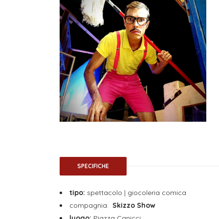
SPECIFICHE
tipo:
spettacolo | giocoleria comica
compagnia:
Skizzo Show
luogo:
Piazza Canicci