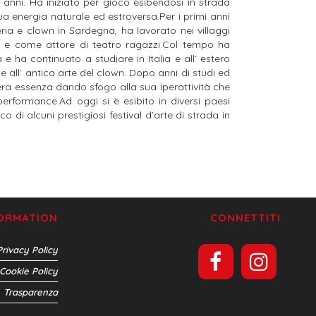
 anni. Ha iniziato per gioco esibendosi in strada
ua energia naturale ed estroversa.Per i primi anni
ria e clown in Sardegna, ha lavorato nei villaggi
nte e come attore di teatro ragazzi.Col tempo ha
e ha continuato a studiare in Italia e all’ estero
ll’ antica arte del clown. Dopo anni di studi ed
era essenza dando sfogo alla sua iperattività che
 performance.Ad oggi si è esibito in diversi paesi
ico di alcuni prestigiosi festival d’arte di strada in
FORMATION
CONNETTITI
Privacy Policy
Cookie Policy
Trasparenza