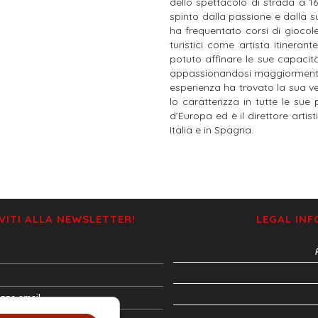
dello spettacolo di strada a 16
spinto dalla passione e dalla s
ha frequentato corsi di giocole
turistici come artista itinera
potuto affinare le sue capacità 
appassionandosi maggiormente a
esperienza ha trovato la sua v
lo caratterizza in tutte le sue
d’Europa ed è il direttore artist
Italia e in Spagna.
IVITI ALLA NEWSLETTER!
LEGAL IN