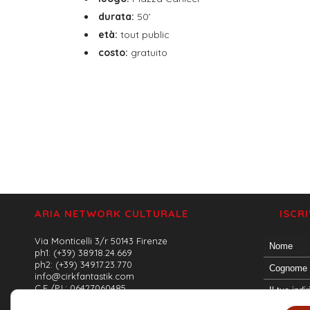
durata:
50’
età:
tout public
costo:
gratuito
ARIA NETWORK CULTURALE
ISCR
Via Monticelli 3/r 50143 Firenze
ph1: (+39) 389.18.24.669
ph2: (+39) 349.17.23.770
info@cirkfantastik.com
C.F./P.I.: 06427060485