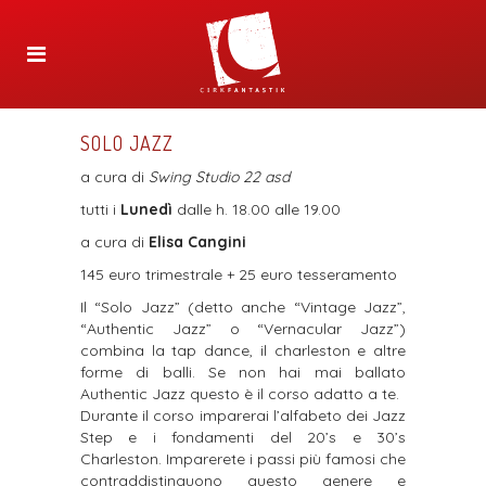
SOLO JAZZ
a cura di
Swing Studio 22 asd
tutti i
Lunedì
dalle h. 18.00 alle 19.00
a cura di
Elisa Cangini
145 euro trimestrale + 25 euro tesseramento
Il “Solo Jazz” (detto anche “Vintage Jazz”,
“Authentic Jazz” o “Vernacular Jazz”)
combina la tap dance, il charleston e altre
forme di balli. Se non hai mai ballato
Authentic Jazz questo è il corso adatto a te.
Durante il corso imparerai l’alfabeto dei Jazz
Step e i fondamenti del 20’s e 30’s
Charleston. Imparerete i passi più famosi che
contraddistinguono questo genere e