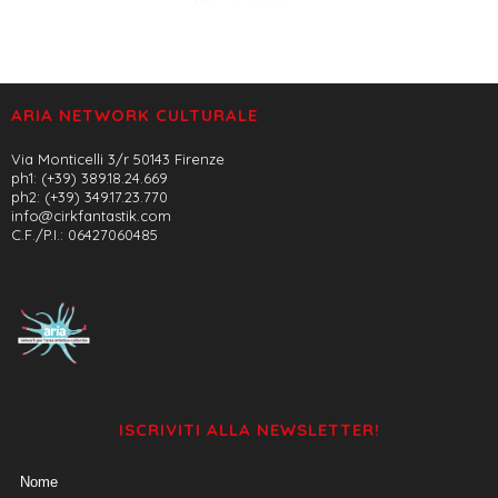
ARIA NETWORK CULTURALE
Via Monticelli 3/r 50143 Firenze
ph1: (+39) 389.18.24.669
ph2: (+39) 349.17.23.770
info@cirkfantastik.com
C.F./P.I.: 06427060485
ISCRIVITI ALLA NEWSLETTER!