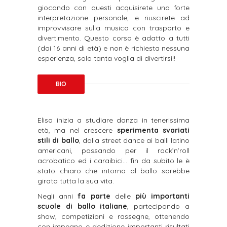
giocando con questi acquisirete una forte
interpretazione personale, e riuscirete ad
improvvisare sulla musica con trasporto e
divertimento. Questo corso è adatto a tutti
(dai 16 anni di età) e non è richiesta nessuna
esperienza, solo tanta voglia di divertirsi!!
BIO
Elisa inizia a studiare danza in tenerissima
età, ma nel crescere
sperimenta svariati
stili di ballo
, dalla street dance ai balli latino
americani, passando per il rock’n’roll
acrobatico ed i caraibici… fin da subito le è
stato chiaro che intorno al ballo sarebbe
girata tutta la sua vita.
Negli anni
fa parte
delle
più importanti
scuole di ballo italiane
, partecipando a
show, competizioni e rassegne, ottenendo
con impegno e dedizione importanti risultati