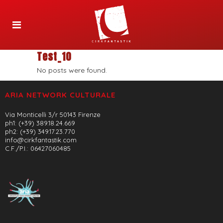
Test_10
No posts were found.
ARIA NETWORK CULTURALE
Via Monticelli 3/r 50143 Firenze
ph1: (+39) 389.18.24.669
ph2: (+39) 349.17.23.770
info@cirkfantastik.com
C.F./P.I.: 06427060485