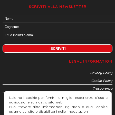
ISCRIVITI ALLA NEWSLETTER!
LEGAL INFORMATION
Privacy Policy
Cookie Policy
Trasparenza
Usiamo i cookie per fornirti la miglior esperienza d'uso e
CONNETTITI
navigazione sul nostro sito web.
Puoi trovare altre informazioni riguardo a quali cookie
usiamo sul sito o disabilitarli nelle
impostazioni
.