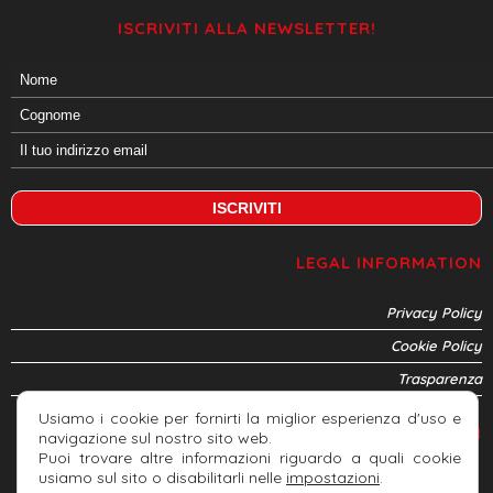
ISCRIVITI ALLA NEWSLETTER!
LEGAL INFORMATION
Privacy Policy
Cookie Policy
Trasparenza
Usiamo i cookie per fornirti la miglior esperienza d'uso e
CONNETTITI
navigazione sul nostro sito web.
Puoi trovare altre informazioni riguardo a quali cookie
usiamo sul sito o disabilitarli nelle
impostazioni
.