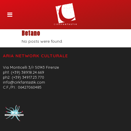
Betano
No posts were found.
ARIA NETWORK CULTURALE
Via Monticelli 3/r 50143 Firenze
ph1: (+39) 389.18.24.669
ph2: (+39) 349.17.23.770
info@cirkfantastik.com
C.F./P.I.: 06427060485