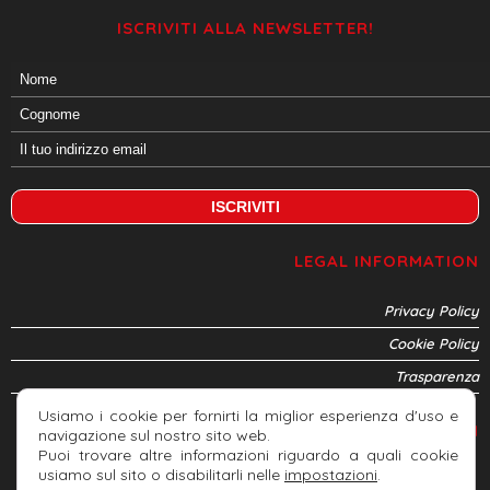
ISCRIVITI ALLA NEWSLETTER!
LEGAL INFORMATION
Privacy Policy
Cookie Policy
Trasparenza
Usiamo i cookie per fornirti la miglior esperienza d'uso e
CONNETTITI
navigazione sul nostro sito web.
Puoi trovare altre informazioni riguardo a quali cookie
usiamo sul sito o disabilitarli nelle
impostazioni
.