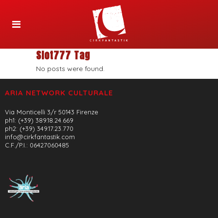
Slot777 Tag
No posts were found.
ARIA NETWORK CULTURALE
Via Monticelli 3/r 50143 Firenze
ph1: (+39) 389.18.24.669
ph2: (+39) 349.17.23.770
info@cirkfantastik.com
C.F./P.I.: 06427060485