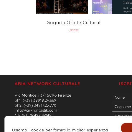
Gagarin Orbite Culturali
press
ARIA NETWORK CULTURALE
ISCR
Via Monticelli 3/r 50143 Firenze
ph1: (+39) 389.18.24.669
ph2: (+39) 349.17.23.770
info@cirkfantastik.com
C.F./P.I.: 06427060485
Usiamo i cookie per fornirti la miglior esperienza