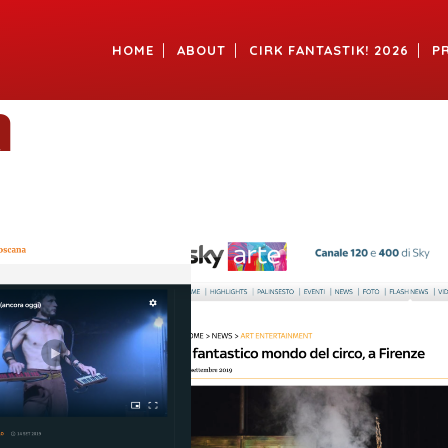
HOME
ABOUT
CIRK FANTASTIK! 2026
P
a
VIEW
VIEW