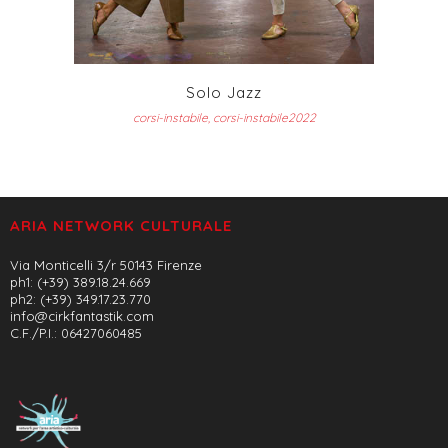
Solo Jazz
corsi-instabile, corsi-instabile2022
ARIA NETWORK CULTURALE
Via Monticelli 3/r 50143 Firenze
ph1: (+39) 389.18.24.669
ph2: (+39) 349.17.23.770
info@cirkfantastik.com
C.F./P.I.: 06427060485