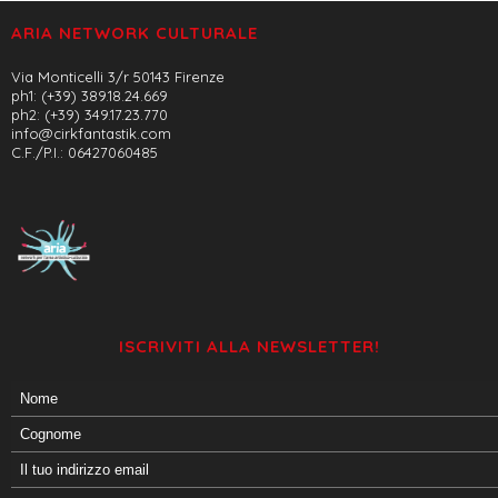
ARIA NETWORK CULTURALE
Via Monticelli 3/r 50143 Firenze
ph1: (+39) 389.18.24.669
ph2: (+39) 349.17.23.770
info@cirkfantastik.com
C.F./P.I.: 06427060485
ISCRIVITI ALLA NEWSLETTER!